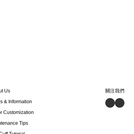
ut Us
關注我們
 & Information
r Customization
tenance Tips
Cuff Tutorial