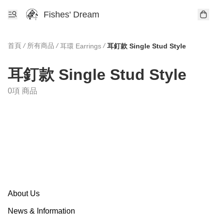
Fishes' Dream
首頁
/
所有商品
/
/
耳環 Earrings
耳釘款 Single Stud Style
耳釘款 Single Stud Style
0項 商品
About Us
News & Information