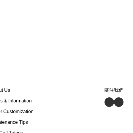
ut Us
關注我們
 & Information
r Customization
tenance Tips
Cuff Tutorial