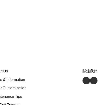
ut Us
關注我們
 & Information
r Customization
tenance Tips
Cuff Tutorial