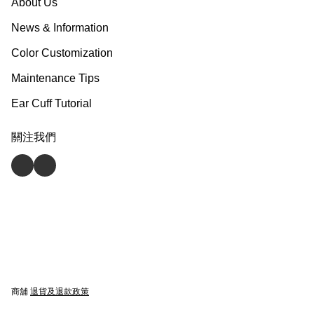
About Us
News & Information
Color Customization
Maintenance Tips
Ear Cuff Tutorial
關注我們
商舖
退貨及退款政策