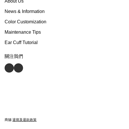
About Us
News & Information
Color Customization
Maintenance Tips
Ear Cuff Tutorial
關注我們
商舖
退貨及退款政策