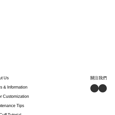
ut Us
關注我們
 & Information
r Customization
tenance Tips
Cuff Tutorial