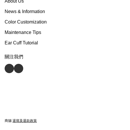
About Us
News & Information
Color Customization
Maintenance Tips
Ear Cuff Tutorial
關注我們
商舖
退貨及退款政策