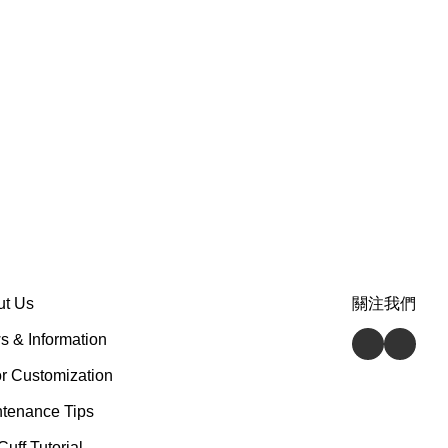
ut Us
關注我們
 & Information
r Customization
tenance Tips
Cuff Tutorial