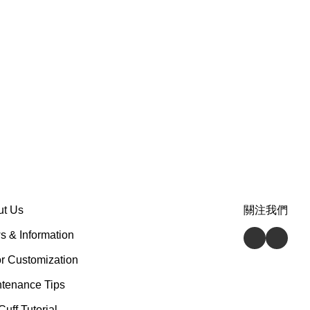
ut Us
關注我們
 & Information
r Customization
tenance Tips
Cuff Tutorial