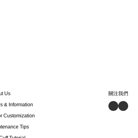
ut Us
關注我們
 & Information
r Customization
tenance Tips
Cuff Tutorial