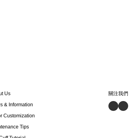
ut Us
關注我們
 & Information
r Customization
tenance Tips
Cuff Tutorial