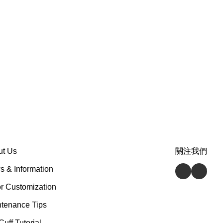
ut Us
關注我們
 & Information
r Customization
tenance Tips
Cuff Tutorial