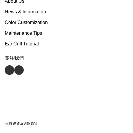
About Us
News & Information
Color Customization
Maintenance Tips
Ear Cuff Tutorial
關注我們
商舖
退貨及退款政策