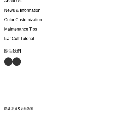
About Us
News & Information
Color Customization
Maintenance Tips
Ear Cuff Tutorial
關注我們
商舖
退貨及退款政策