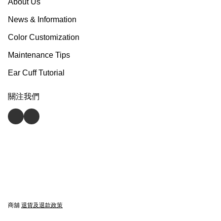
About Us
News & Information
Color Customization
Maintenance Tips
Ear Cuff Tutorial
關注我們
商舖
退貨及退款政策