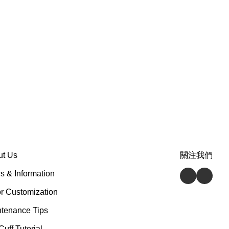
ut Us
關注我們
 & Information
r Customization
tenance Tips
Cuff Tutorial